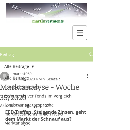
Beitrag
Alle Beiträge
martin1060
Alle Beiträge
30. Aug. 2020
4 Min. Lesezeit
Marktanalyse - Woche
Fonds des Monats
35/2020
Rendite aktiver Fonds im Vergleich
Fondsmanagergespräche
Aktualisiert:
14. Sept. 2020
FED-Treffen, Steigende Zinsen, geht 
martInvestments in den News
dem Markt der Schnauf aus?
Marktanalyse