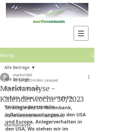
Beitrag
Alle Beiträge
martin1060
Alle Beiträge
30. Juli 2023
6 Min. Lesezeit
Marktanalyse -
Fonds des Monats
Kalenderwoche 30/2023
Rendite aktiver Fonds im Vergleich
Fondsmanagergespräche
Strategie der US-Notenbank, 
Inflationserwartungen in den USA 
martInvestments in den News
und Europa, Anlegerverhalten in 
Marktanalyse
den USA, Wo stehen wir im 