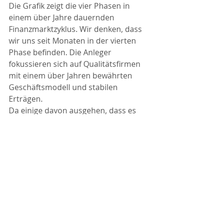
Die Grafik zeigt die vier Phasen in 
einem über Jahre dauernden 
Finanzmarktzyklus. Wir denken, dass 
wir uns seit Monaten in der vierten 
Phase befinden. Die Anleger 
fokussieren sich auf Qualitätsfirmen 
mit einem über Jahren bewährten 
Geschäftsmodell und stabilen 
Erträgen. 
Da einige davon ausgehen, dass es 
keine Rezession mehr geben wird, 
respektive diese schon vorüber ist, 
stellt sich die Frage, ob wir nun 
bereits in die Phase eins des Zyklus 
übergehen. Also ob es jetzt an der 
Zeit ist von grosskapitalisierten Titel 
(Large Cap) auf Aktien von kleinen 
Firmen zu wechseln (Small Cap).