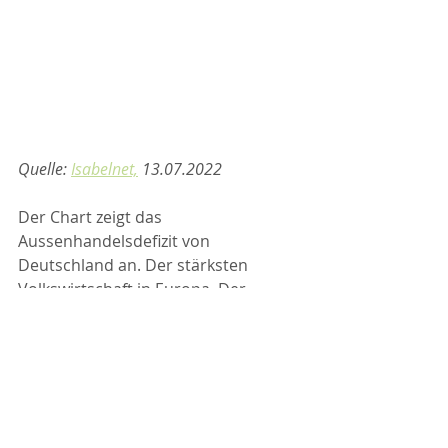
Quelle: 
Isabelnet,
 13.07.2022
Der Chart zeigt das 
Aussenhandelsdefizit von 
Deutschland an. Der stärksten 
Volkswirtschaft in Europa. Der 
schwache Stand der deutschen 
Wirtschaft lässt Sorgen aufkommen 
und setzt den EUR unter Druck. Ein 
weiterer Grund für den aktuell 
höheren USD.