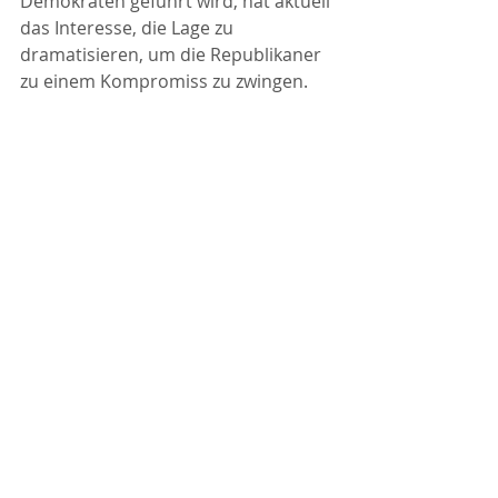
Demokraten geführt wird, hat aktuell 
das Interesse, die Lage zu 
dramatisieren, um die Republikaner 
zu einem Kompromiss zu zwingen.
Quelle: YouTube, 
FinanzmarktWelt.de,
 12.05.2023, 
Zeitstempel 01:50
Bisher haben wir nur über die 
Märkte von US-Staatsanleihen 
gesprochen. Ein Zahlungsausfall der 