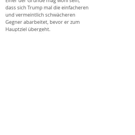
Einer der Gründe mag wohl sein, 
dass sich Trump mal die einfacheren 
und vermeintlich schwächeren 
Gegner abarbeitet, bevor er zum 
Hauptziel übergeht.
China hat in einer 
Auseinandersetzung mit den USA 
durchaus gute Karten. Viele 
Rohstoffe, die für die Energiewende 
oder für wichtige Elektronik 
verwendet werden, kommen zu 90% 
aus China. 