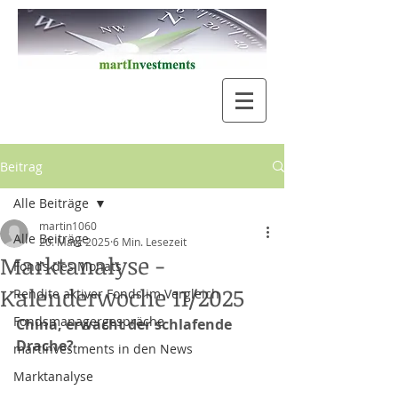
Beitrag
Alle Beiträge
martin1060
Alle Beiträge
20. März 2025
6 Min. Lesezeit
Marktanalyse -
Fonds des Monats
Kalenderwoche 11/2025
Rendite aktiver Fonds im Vergleich
Fondsmanagergespräche
China, erwacht der schlafende 
Drache?
martInvestments in den News
Marktanalyse