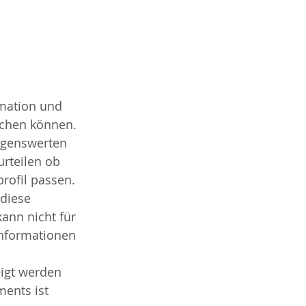
rmation und 
achen können. 
ögenswerten 
rteilen ob 
rofil passen. 
 diese 
ann nicht für 
Informationen 
ents ist 