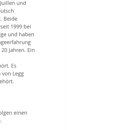
uillen und 
utsch 
. Beide 
seit 1999 bei 
dge und haben 
ageerfahrung 
20 Jahren. Ein 
ört. Es 
 von Legg 
ehört.
olgen einen 
. 