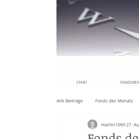
START
FONDSRE
Alle Beiträge
Fonds des Monats
martin1060
27. A
martInvestments in den News
Fonds de