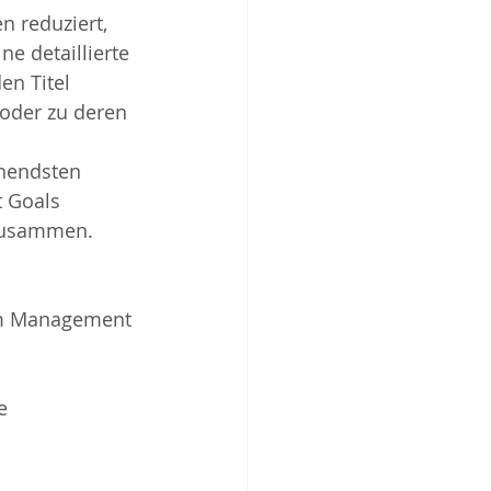
 reduziert, 
ne detaillierte 
en Titel 
 oder zu deren 
chendsten 
 Goals 
 zusammen.
em Management 
e 