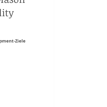
lity
opment-Ziele 