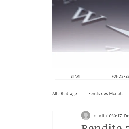
START
FONDSRE
Alle Beiträge
Fonds des Monats
martin1060
17. D
martInvestments in den News
Rendite 