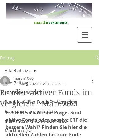
Beitrag
Alle Beiträge
martin1060
Alle Beiträge
21. März 2021
1 Min. Lesezeit
Rendite aktiver Fonds im
Fonds des Monats
Vergleich - März 2021
Rendite aktiver Fonds im Vergleich
Fondsmanagergespräche
Es stellt sich oft die Frage: Sind 
aktive Fonds oder passive ETF die 
martInvestments in den News
bessere Wahl? Finden Sie hier die 
Marktanalyse
aktuellen Zahlen bis zum Ende 