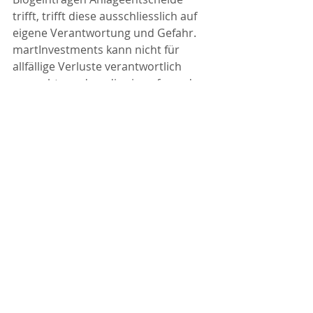
trifft, trifft diese ausschliesslich auf 
eigene Verantwortung und Gefahr. 
martInvestments kann nicht für 
allfällige Verluste verantwortlich 
gemacht werden, die sie aufgrund 
von Informationen in diesem 
Blogeintrag gemacht haben.
 Die erwähnten Produkte sind keine 
Empfehlung, sondern es soll 
aufgezeigt werden wie 
martInvestments arbeitet und 
solche Produkte aussucht. 
martInvestments ist zudem völlig 
unabhängig und verdient kein Geld 
in irgendeiner Form von 
Produktanbietern. 
Rendite aktiver Fonds im Vergleich